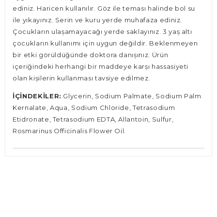
ediniz. Haricen kullanılır. Göz ile teması halinde bol su
ile yıkayınız. Serin ve kuru yerde muhafaza ediniz.
Çocukların ulașamayacağı yerde saklayınız. 3 yaș altı
çocukların kullanımı için uygun değildir. Beklenmeyen
bir etki görüldüğünde doktora danıșınız. Ürün
içeriğindeki herhangi bir maddeye karșı hassasiyeti
olan kișilerin kullanması tavsiye edilmez.
İÇİNDEKİLER:
Glycerin, Sodium Palmate, Sodium Palm
Kernalate, Aqua, Sodium Chloride, Tetrasodium
Etidronate, Tetrasodium EDTA, Allantoin, Sulfur,
Rosmarinus Officinalis Flower Oil.