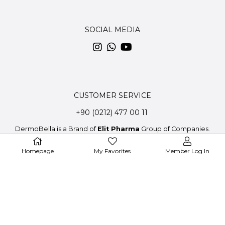
SOCIAL MEDIA
CUSTOMER SERVICE
+90 (0212) 477 00 11
DermoBella is a Brand of
Elit Pharma
Group of Companies.
Homepage
My Favorites
Member Log In
© 2020 DermoBella - All Rights Reserved.