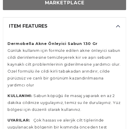
MARKETPLACE
ITEM FEATURES
Dermobella Akne Önleyici Sabun 130 Gr
Günlük kullanım için formüle edilen akne önleyici sabun
cildi derinlemesine temizleyerek kir ve așırı sebum
kaynaklı cilt problemlerinin giderilmesine yardımcı olur.
Özel formülü ile cildi kirli tabakadan arındırır, cilde
pürüzsüz ve canlı bir görünüm kazandırılmasına
yardımcı olur
KULLANIMI:
Sabun köpüğü ile masaj yaparak en az 2
dakika cildinize uygulayınız, temiz su ile durulayınız. Yüz
bölgesi için düzenli olarak kullanınız.
UYARILAR:
Çok hassas ve alerjik cilt tiplerinde
uygulanacak bölgenin bir kısmında önceden test