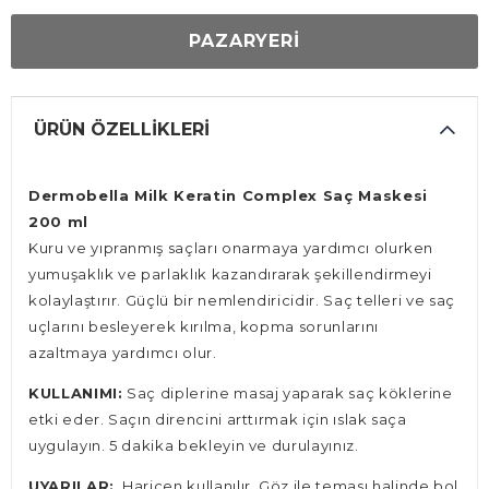
PAZARYERİ
ÜRÜN ÖZELLIKLERI
Dermobella Milk Keratin Complex Saç Maskesi
200 ml
Kuru ve yıpranmış saçları onarmaya yardımcı olurken
yumuşaklık ve parlaklık kazandırarak şekillendirmeyi
kolaylaştırır. Güçlü bir nemlendiricidir. Saç telleri ve saç
uçlarını besleyerek kırılma, kopma sorunlarını
azaltmaya yardımcı olur.
KULLANIMI:
Saç diplerine masaj yaparak saç köklerine
etki eder. Saçın direncini arttırmak için ıslak saça
uygulayın. 5 dakika bekleyin ve durulayınız.
UYARILAR:
Haricen kullanılır. Göz ile teması halinde bol