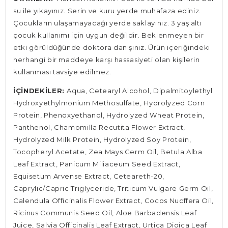
su ile yıkayınız. Serin ve kuru yerde muhafaza ediniz.
Çocukların ulaşamayacağı yerde saklayınız. 3 yaş altı
çocuk kullanımı için uygun değildir. Beklenmeyen bir
etki görüldüğünde doktora danışınız. Ürün içeriğindeki
herhangi bir maddeye karşı hassasiyeti olan kişilerin
kullanması tavsiye edilmez.
İÇİNDEKİLER:
Aqua, Cetearyl Alcohol, Dipalmitoylethyl
Hydroxyethylmonium Methosulfate, Hydrolyzed Corn
Protein, Phenoxyethanol, Hydrolyzed Wheat Protein,
Panthenol, Chamomilla Recutita Flower Extract,
Hydrolyzed Milk Protein, Hydrolyzed Soy Protein,
Tocopheryl Acetate, Zea Mays Germ Oil, Betula Alba
Leaf Extract, Panicum Miliaceum Seed Extract,
Equisetum Arvense Extract, Ceteareth-20,
Caprylic/Capric Triglyceride, Triticum Vulgare Germ Oil,
Calendula Officinalis Flower Extract, Cocos Nucffera Oil,
Ricinus Communis Seed Oil, Aloe Barbadensis Leaf
Juice, Salvia Officinalis Leaf Extract, Urtica Dioica Leaf