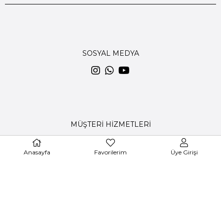
SOSYAL MEDYA
MÜŞTERİ HİZMETLERİ
DermoBella
Elit Pharma
Şirketler Grubu Markasıdır.
+90 (0212) 477 00 11
Anasayfa
Favorilerim
Üye Girişi